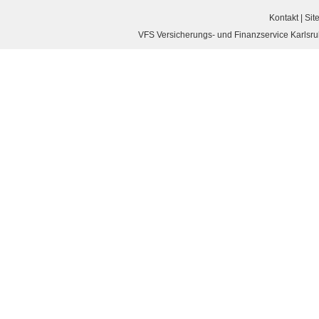
Kontakt
|
Sit
VFS Versicherungs- und Finanzservice Karlsruh