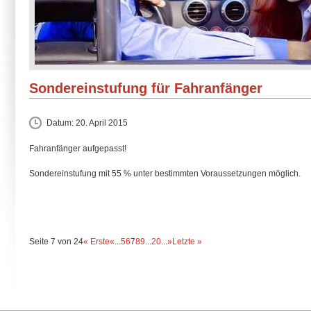
Sondereinstufung für Fahranfänger
Datum:
20. April 2015
Fahranfänger aufgepasst!
Sondereinstufung mit 55 % unter bestimmten Voraussetzungen möglich.
Seite 7 von 24
« Erste
«
...
5
6
7
8
9
...
20
...
»
Letzte »