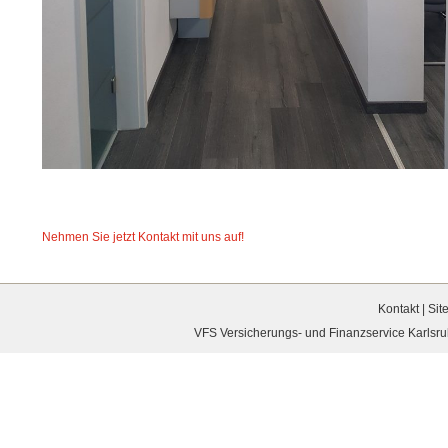
Nehmen Sie jetzt Kontakt mit uns auf!
Kontakt
|
Sit
VFS Versicherungs- und Finanzservice Karlsruh