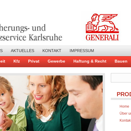
NS
AKTUELLES
KONTAKT
IMPRESSUM
eit
Kfz
Privat
Gewerbe
Haftung & Recht
Bauen
PRO
Home
Über u
Kontak