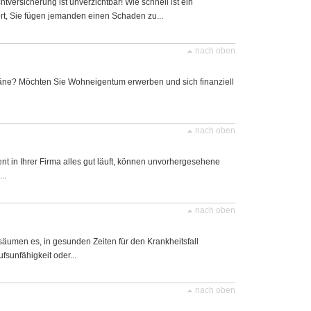
chtversicherung ist unverzichtbar! Wie schnell ist ein
rt, Sie fügen jemanden einen Schaden zu...
nach oben
äne? Möchten Sie Wohneigentum erwerben und sich finanziell
nach oben
 in Ihrer Firma alles gut läuft, können unvorhergesehene
..
nach oben
äumen es, in gesunden Zeiten für den Krankheitsfall
ufsunfähigkeit oder...
nach oben