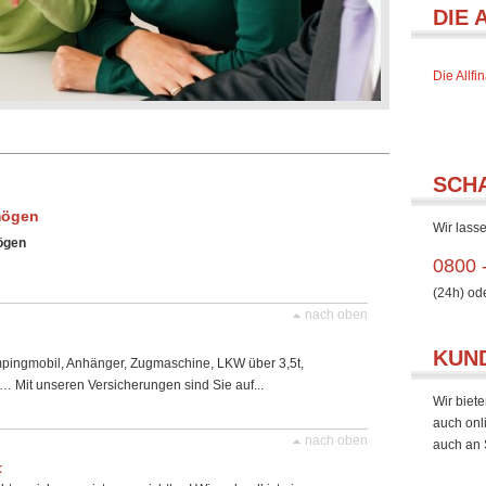
DIE 
Die Allf
SCH
mögen
Wir lasse
ögen
0800 
(24h) od
nach oben
KUN
pingmobil, Anhänger, Zugmaschine, LKW über 3,5t,
… Mit unseren Versicherungen sind Sie auf...
Wir biete
auch onl
nach oben
auch an 
t