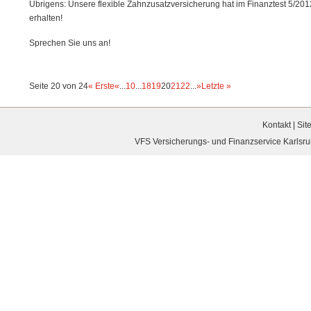
Übrigens: Unsere flexible Zahnzusatzversicherung hat im Finanztest 5/2012
erhalten!
Sprechen Sie uns an!
Seite 20 von 24
« Erste
«
...
10
...
18
19
20
21
22
...
»
Letzte »
Kontakt
|
Sit
VFS Versicherungs- und Finanzservice Karlsruh