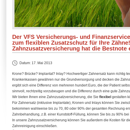
Der VFS Versicherungs- und Finanzservice 
zum flexiblen Zusatzschutz für Ihre Zähne
Zahnzusatzversicherung hat die Bestnote 
Datum:
17. Mai 2013
Krone? Brücke? Implantat? Inlay? Hochwertiger Zahnersatz kann richtig te
Krankenkassen gewähren nur die Grundversorgung und decken die Zahnarz
ergibt sich eine Differenz von mehreren hundert Euro, die der Patient selbs
sinnvoll, rechtzeitig vorzubeugen und die Differenz durch eine gute Zahn
Wir bieten Ihnen eine Zahnzusatzversicherung, die Sie
flexibel
gestalten k
Für Zahnersatz (inklusive Implantate), Kronen und Inlays können Sie zwisc
bekommen wahlweise bis zu 70, 80 oder 90% der gesamten Rechnung ersta
Zahnbehandlung, z.B. einer Kunststoff-Füllung, können Sie bis zu 90% bei 
In unsere Zahnzusatzversicherung können Sie außerdem die Kosten für die
Zahnreinigung einschließen.