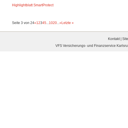
Highlightblatt SmartProtect
Seite 3 von 24
«
1
2
3
4
5
...
10
20
...
»
Letzte »
Kontakt
|
Sit
VFS Versicherungs- und Finanzservice Karlsruh