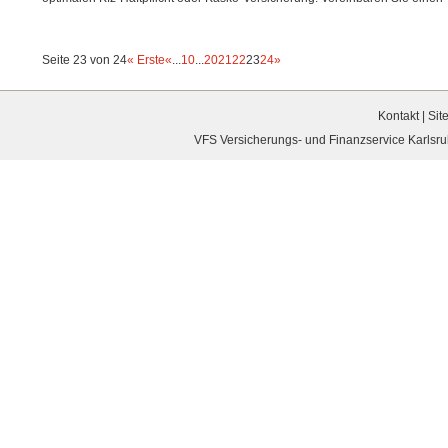
Seite 23 von 24
« Erste
«
...
10
...
20
21
22
23
24
»
Kontakt
|
Sit
VFS Versicherungs- und Finanzservice Karlsruh