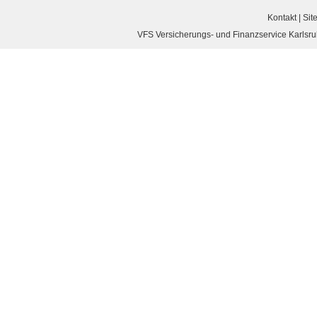
Kontakt
|
Sit
VFS Versicherungs- und Finanzservice Karlsruh