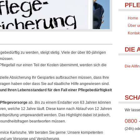
PFL
Home
Über u
Kontak
DIE 
gebedürftig zu werden, steigt stetig. Viele der über 80-jährigen
 müssen.
flegefall nur einen Teil der Kosten übernimmt, werden sich die
Die Allf
nzielle Absicherung Ihr Gespartes aufbrauchen müssen, dass Ihre
 tragen haben oder dass Sie auf staatliche Hilfe angewiesen sind.
und Ihren Lebensstandard für den Fall einer Pflegebedürftigkeit
SCH
Pflegevorsorge
ab. Bis zu einem Endalter von 63 Jahren können
ren, welche 12 Jahre läuft. Diese kann nach Ablauf von 12 Jahren
Wir lasse
itsprüfung umgewandelt werden. Das Highlight dabei ist jedoch,
0800 
Gesundheitsfragen beantworten müssen.
(24h) od
rvice Karlsruhe. Wir beraten Sie gerne: Unsere kompetenten
 rund um Vorsorge und Versicherung.