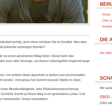
BER
Home
Über u
Kontak
DIE 
stentiell wichtig, denn diese schützen Sie im Ernstfall. Was aber
all präventiv vorbeugen könnten?
Die Allf
te nur einen gesünderen Alltag leben. Dieser kann das
abei auch aktiv Vorsorge, um dieses Lebensgefühl möglichst lange
ation. Um wirklich etwas dauerhaft zu ändern und durchzuhalten,
SCH
t werden. Und genau hier kommt Generali Vitality ins Spiel.
Wir lasse
 einer Berufsunfähigkeits- oder Risikolebensversicherung
 Schritt für Schritt auf Ihrem Weg in ein gesünderes Leben. Und
0800 
ganz individuellen Tempo umzustellen.
(24h) od