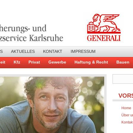
NS
AKTUELLES
KONTAKT
IMPRESSUM
eit
Kfz
Privat
Gewerbe
Haftung & Recht
Bauen
VOR
Home
Über u
Kontak