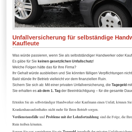
Unfallversicherung für selbständige Hand
Kaufleute
Was würde passieren, wenn Sie als selbstständiger Handwerker oder Kaufl
Es gäbe für Sie
keinen gesetzlichen Unfallschutz
!
Welche Folgen hätte das für Ihre Firma?
Ihr Gehalt würde ausbleiben und Sie könnten fälligen Verpflichtungen ni
Bald stünde Ihr Betrieb vielleicht vor dem finanziellen Ruin.
Sichern Sie sich ab: Mit einer privaten Unfallversicherung, die
Tagegeld
mit
Sie erhalten es
ab dem 1. Tag
der Beeinträchtigung – für die gesamte Daue
Erleiden Sie als selbstständiger Handwerker oder Kaufmann einen Unfall, können Sie
Krankenhausaufenthaltes nicht mehr für Ihren Betrieb sorgen.
Verdienstausfälle
und
Probleme mit der Lohnfortzahlung
sind die Folge, die Ihre
Ruin treiben könnten.
Sorgen Sie vor: vereinbaren Sie ein
Tagegeld
innerhalb der privaten Unfallversicher