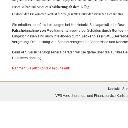
einschließbar und bedeutet
Absicherung ab dem 1. Tag
!
Es deckt den Einkommensverlust für die gesamte Dauer der ärztlichen Behandlung.
Sie erhalten ebenfalls Leistungen bei Herzinfarkt, Schlaganfall oder Bewu
Falscheinnahme von Medikamenten
sowie bei Schäden durch
Röntgen- 
Eingeschlossen sind auch Infektionen durch
Zeckenbiss (FSME, Borrelio
Vergiftung
. Die Leistung von Schmerzensgeld für Bänderrisse und Knochen
Beim VFS Versicherungsservice beraten wir Sie gerne über die auf Ihre Be
Unfallversicherung.
Nehmen Sie jetzt Kontakt mit uns auf!
Kontakt
|
Sit
VFS Versicherungs- und Finanzservice Karlsruh